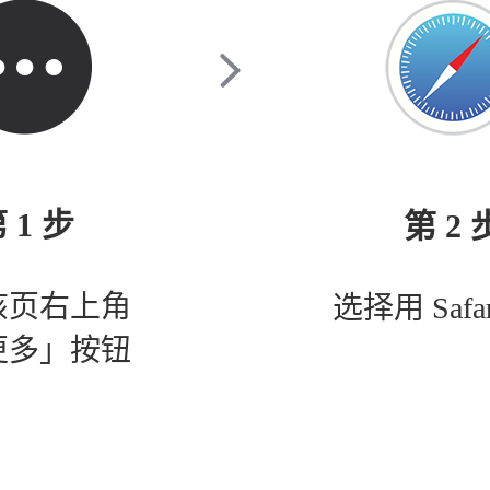
 1 步
第 2 
该页右上角
选择用 Safa
更多」按钮