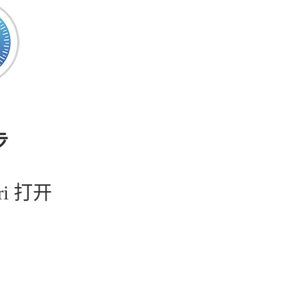
步
ri 打开