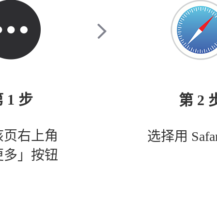
 1 步
第 2 
该页右上角
选择用 Safa
更多」按钮