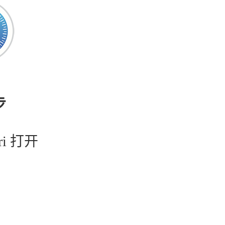
步
ri 打开