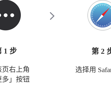
 1 步
第 2 
该页右上角
选择用 Safa
更多」按钮