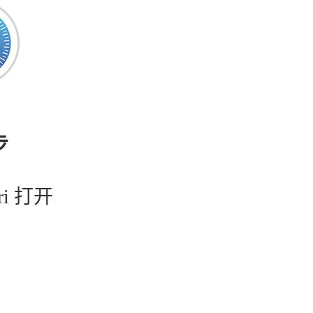
步
ri 打开