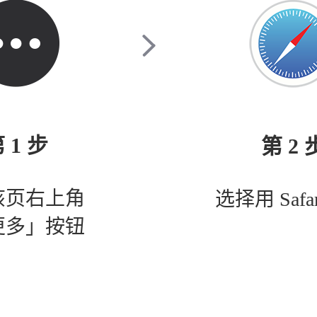
 1 步
第 2 
该页右上角
选择用 Safa
更多」按钮