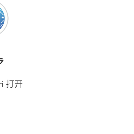
步
ri 打开