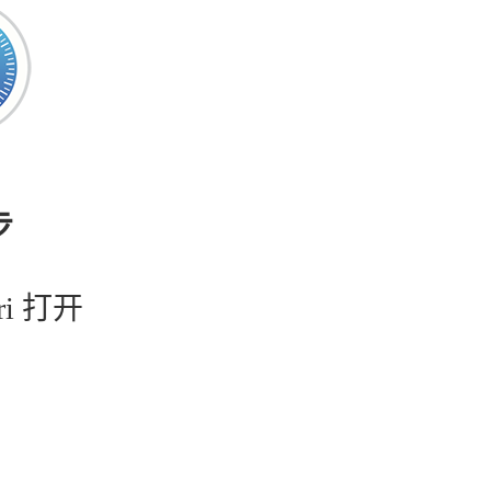
步
ri 打开