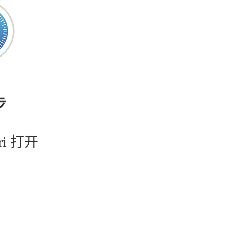
步
ri 打开