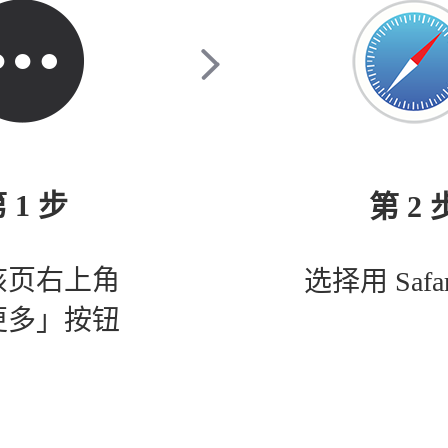
 1 步
第 2 
该页右上角
选择用 Safa
更多」按钮