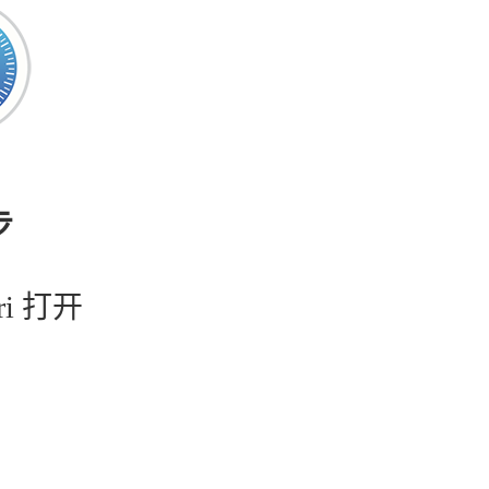
步
ri 打开