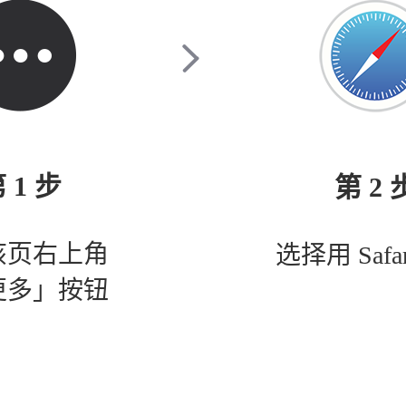
 1 步
第 2 
该页右上角
选择用 Safa
更多」按钮