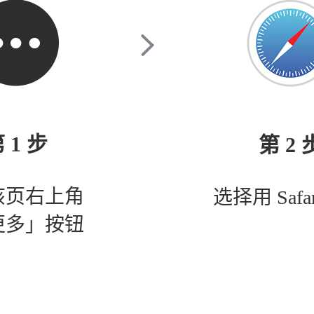
 1 步
第 2 
该页右上角
选择用 Safa
更多」按钮