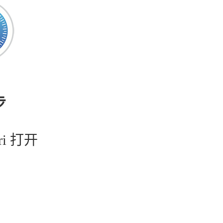
步
ri 打开