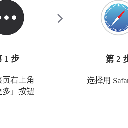
 1 步
第 2 
该页右上角
选择用 Safa
更多」按钮