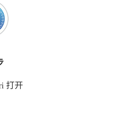
步
ri 打开