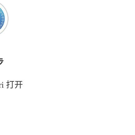
步
ri 打开