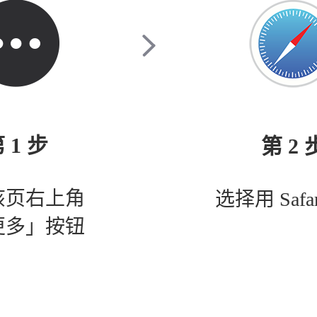
 1 步
第 2 
该页右上角
选择用 Safa
更多」按钮