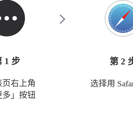
 1 步
第 2 
该页右上角
选择用 Safa
更多」按钮