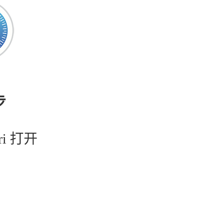
步
ri 打开