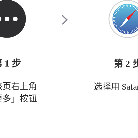
 1 步
第 2 
该页右上角
选择用 Safa
更多」按钮