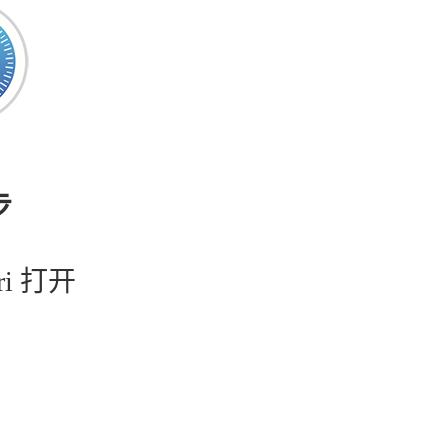
步
ri 打开