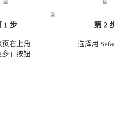
 1 步
第 2 
该页右上角
选择用 Safa
更多」按钮