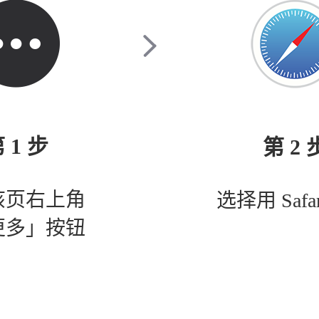
 1 步
第 2 
该页右上角
选择用 Safa
更多」按钮