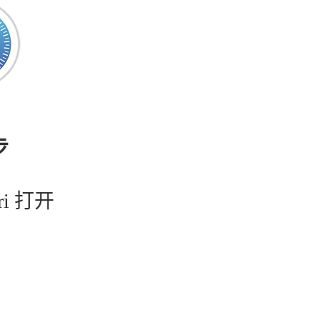
步
ri 打开