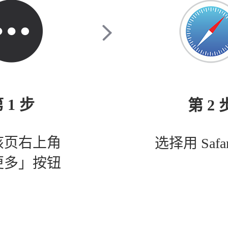
 1 步
第 2 
该页右上角
选择用 Safa
更多」按钮