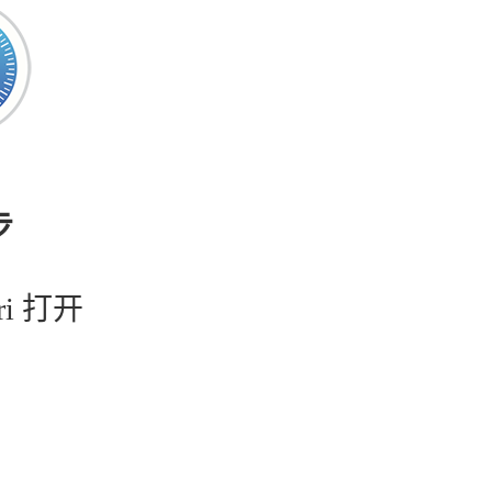
步
ri 打开