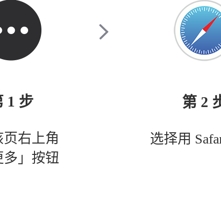
 1 步
第 2 
该页右上角
选择用 Safa
更多」按钮