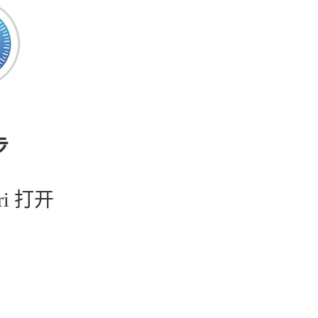
步
ri 打开