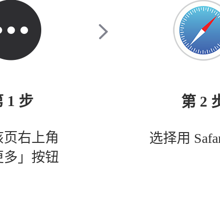
 1 步
第 2 
该页右上角
选择用 Safa
更多」按钮