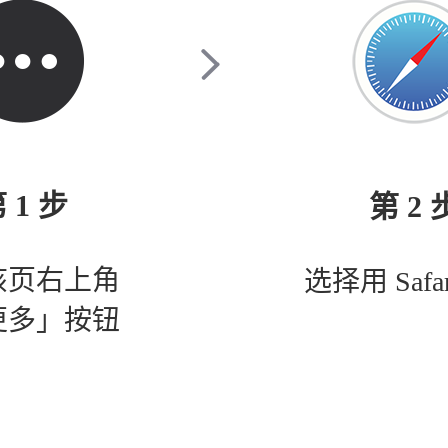
 1 步
第 2 
该页右上角
选择用 Safa
更多」按钮