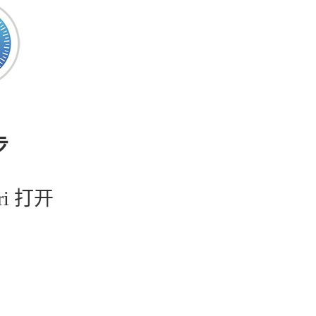
步
ri 打开