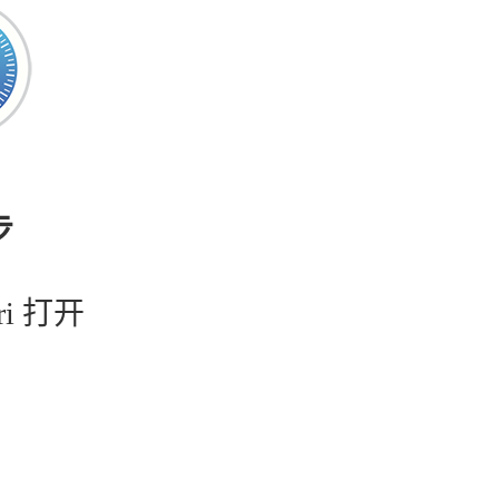
步
ri 打开