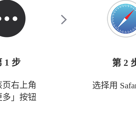
 1 步
第 2 
该页右上角
选择用 Safa
更多」按钮