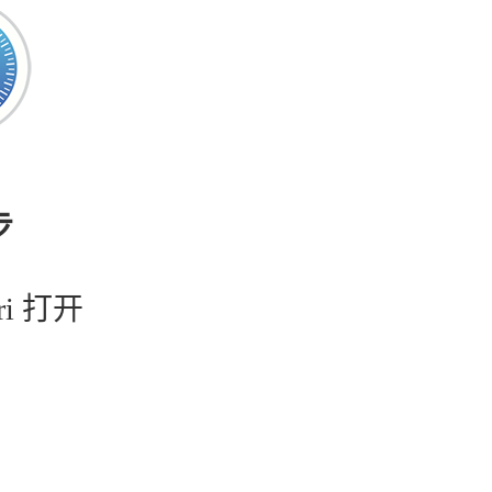
步
ri 打开