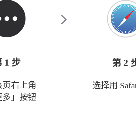
 1 步
第 2 
该页右上角
选择用 Safa
更多」按钮