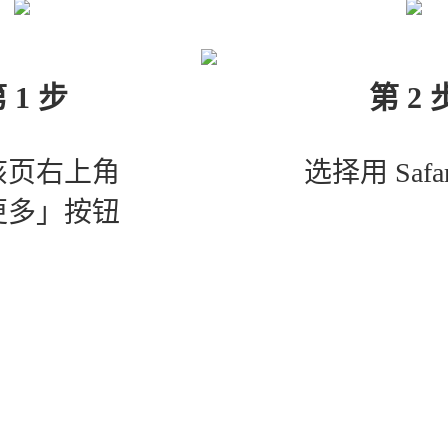
 1 步
第 2 
该页右上角
选择用 Safa
更多」按钮