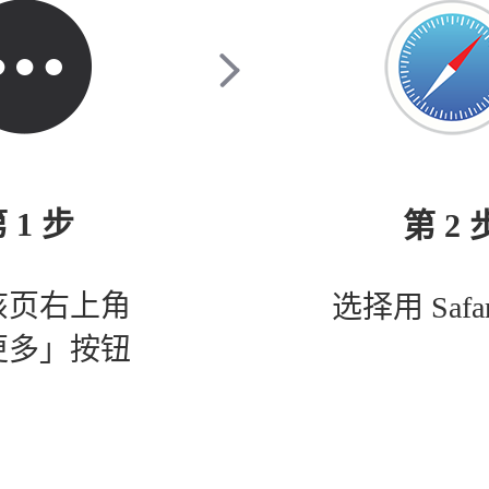
 1 步
第 2 
该页右上角
选择用 Safa
更多」按钮