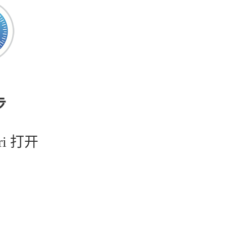
步
ri 打开