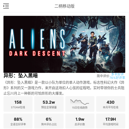
二柄移动版
多半好评

异形：坠入黑暗
简中评价
76%好评率
《异形：坠入黑暗》是一款以小队为单位的单人动作游戏，标志性科幻大作《异
形》系列的又一游戏力作，来开启这场扣人心弦的征程吧。实时带领你的士兵阻
止忘川月上一种新的可怕异形的大爆发。
158
53.2w
430
STEAM在线
预估全球销量
本月平均在线
15日在线趋势
88%
6%
1.9w
17.9H
全语言好评率
简中评价占比
总评价数
平均游戏时间