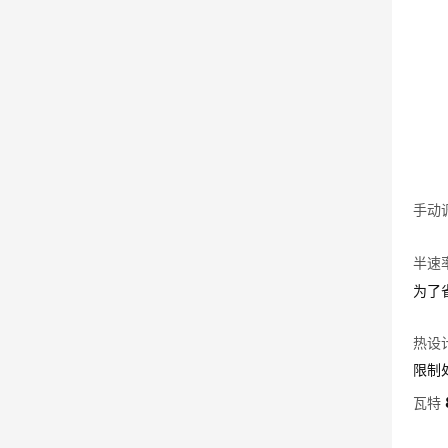
手动
半速
为了
热设计
限制
瓦特