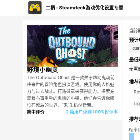
二柄 - Steamdeck游戏优化设置专题
当前
预计
温度：
最低
无需
野境小幽灵
The Outbound Ghost 是一款关于帮助鬼魂前
推荐
往来世的冒险角色扮演游戏。使用你的人格魅
力与过去战斗。打造徽章来获得能力。探索充
Re
满着心事重重的鬼魂的小镇，他们会告诉你哪
Li
怕在死后的世界，“鬼”生仍然皆苦。
简中评价
2 篇用户评测 100%好评率
推荐S
帧率