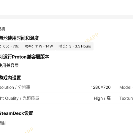
掌机
电池使用时间和温度
65c - 70c
功率：11W - 14W
时长：3 - 3.5 Hours
可运行Proton兼容层版本
使用兼容层
游戏内设置
solution / 分辨率
1280x720
Model
ght Quality / 光照质量
High / 高
Textu
teamDeck设置
限制