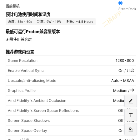
当前掌机
SteamDeck
预计电池使用时间和温度
温度：55c - 60c
功率：9W - 11W
时长：~4.5 Hours
最低可运行Proton兼容层版本
无需使用兼容层
推荐游戏内设置
Game Resolution
1280x800
Enable Vertical Sync
On / 开启
Upscale/anti-aliasing Mode
Auto - MSAA
Graphics Profile
Medium / 中
Amd Fidelityfx Ambient Occlusion
Medium / 中
Amd Fidelityfx Screen Space Reflections
Off / 关闭
Screen Space Shadows
Off / 关闭
Screen Space Overlay
On / 开启