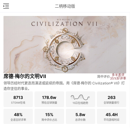
二柄移动版
多半差评

席德·梅尔的文明VII
简中评价
35%好评率
领导历经时代更迭而演进或延续的帝国。用《席德·梅尔的 Civilization® VII》打
造你坚信的事业。
8713
178.6w
263
STEAM在线
预估全球销量
全球销量排行
15日在线趋势
48%
15%
5.8w
45.4H
全语言好评率
简中评价占比
总评价数
平均游戏时间