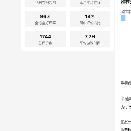
推荐S
15日在线趋势
本月平均在线
帧率
96%
14%
全语言好评率
简中评价占比
1744
7.7H
总评价数
平均游戏时间
手动
半速
为了
热设计
限制