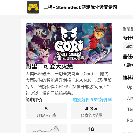
二柄 - Steamdeck游戏优化设置专题
当前
预计
温度：
最低
无需
哥里：可爱大灭绝
人类已经破灭 - 一切全凭哥里（Gori）、他致
推荐
命而诙谐的智能悬浮滑板 F.R.A.N.K，以及阴郁
的人工智能伙伴 CH1-P，撕扯开邪恶“可爱军”
Up
的封锁，将它们统统斩杀。
An
简中评价
特别好评 95%好评率
5
4.3w
Te
STEAM在线
预估全球销量
Po
16