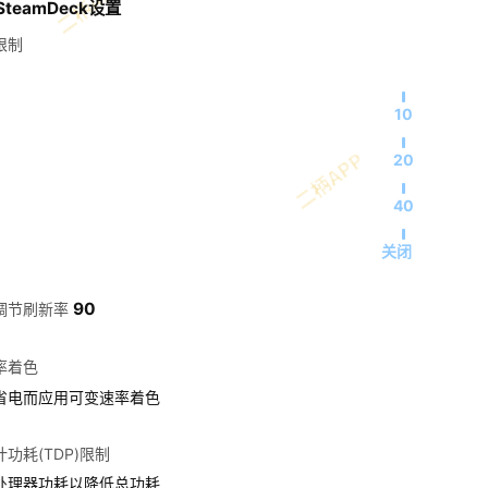
teamDeck设置
限制
10
20
40
关闭
90
调节刷新率
率着色
省电而应用可变速率着色
功耗(TDP)限制
处理器功耗以降低总功耗