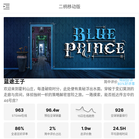
二柄移动版
特别好评

蓝途王子
简中评价
80%好评率
欢迎来到霍利山庄，每逢破晓时分，此处便有奥秘浮出水面。穿梭于变幻莫测的
走廊与房间，体验独树一帜的策略解密冒险之旅。一路摸索，能否抵达传言中的
46号房？
963
96.4w
926
STEAM在线
预估全球销量
全球销量排行
15日在线趋势
86%
2%
1.9w
24.5H
全语言好评率
简中评价占比
总评价数
平均游戏时间