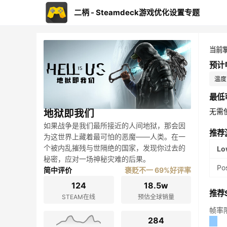
二柄 - Steamdeck游戏优化设置专题
当前
预计
温度：
最低
无需
地狱即我们
如果战争是我们最所接近的人间地狱，那会因
推荐
为这世界上藏着最可怕的恶魔——人类。在一
个被内乱摧残与世隔绝的国家，发现你过去的
Lo
秘密，应对一场神秘灾难的后果。
Po
简中评价
褒贬不一 69%好评率
124
18.5w
推荐S
STEAM在线
预估全球销量
帧率
284