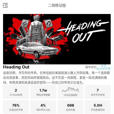
二柄移动版
好评

Heading Out
简中评价
90%好评率
逃离恐惧，书写你的传奇。在神话般的美国高速公路上开辟前路，每一个选择都
会改变故事，而危险始终紧随其后。这不仅是一场旅程，更是一段充满随机路
线、有限资源和高速追逐的冒险——你自己的传奇正在诞生。
2
1.7w
7
STEAM在线
预估全球销量
本月平均在线
15日在线趋势
76%
4%
698
5.0H
全语言好评率
简中评价占比
总评价数
平均游戏时间