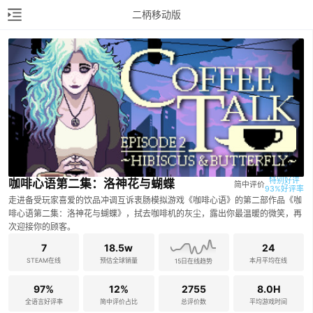
二柄移动版
特别好评

咖啡心语第二集：洛神花与蝴蝶
简中评价
93%好评率
走进备受玩家喜爱的饮品冲调互诉衷肠模拟游戏《咖啡心语》的第二部作品《咖
啡心语第二集：洛神花与蝴蝶》，拭去咖啡机的灰尘，露出你最温暖的微笑，再
次迎接你的顾客。
7
18.5w
24
STEAM在线
预估全球销量
本月平均在线
15日在线趋势
97%
12%
2755
8.0H
全语言好评率
简中评价占比
总评价数
平均游戏时间