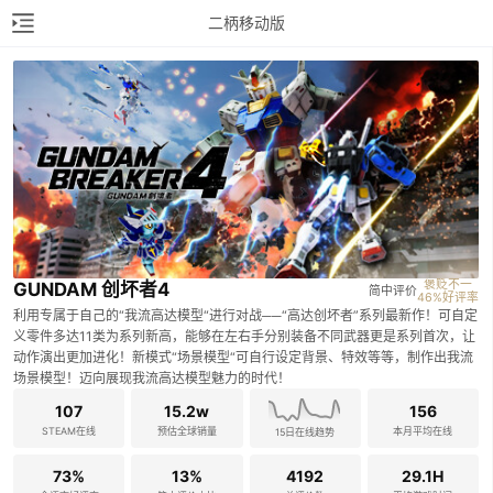
二柄移动版
褒贬不一

GUNDAM 创坏者4
简中评价
46%好评率
利用专属于自己的“我流高达模型“进行对战──“高达创坏者”系列最新作！可自定
义零件多达11类为系列新高，能够在左右手分别装备不同武器更是系列首次，让
动作演出更加进化！新模式“场景模型“可自行设定背景、特效等等，制作出我流
场景模型！迈向展现我流高达模型魅力的时代！
107
15.2w
156
STEAM在线
预估全球销量
本月平均在线
15日在线趋势
73%
13%
4192
29.1H