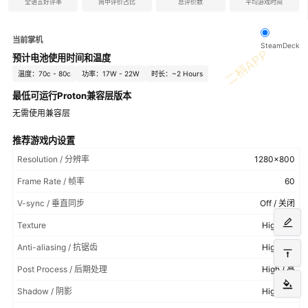
全语言好评率
简中评价占比
总评价数
平均游戏时间
当前掌机
SteamDeck
预计电池使用时间和温度
温度：70c - 80c
功率：17W - 22W
时长：~2 Hours
最低可运行Proton兼容层版本
无需使用兼容层
推荐游戏内设置
Resolution / 分辨率
1280x800
Frame Rate / 帧率
60
V-sync / 垂直同步
Off / 关闭
Texture
High / 高
Anti-aliasing / 抗锯齿
High / 高
Post Process / 后期处理
High / 高
Shadow / 阴影
High / 高