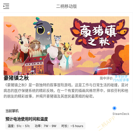
二柄移动版
多半好评

豪猪镇之秋
简中评价
73%好评率
《豪猪镇之秋》是一款独特的叙事冒险游戏。这是工作与日常生活的碰撞，是对
病态的医疗保健系统的精彩反映。在一个有爱的插画风格世界中，体验芬利和他
的朋友的精彩故事，并揭开豪猪镇及其居民最黑暗的秘密。
当前掌机
SteamDeck
预计电池使用时间和温度
温度：51c - 57c
功率：7W - 9W
时长：~5 hours