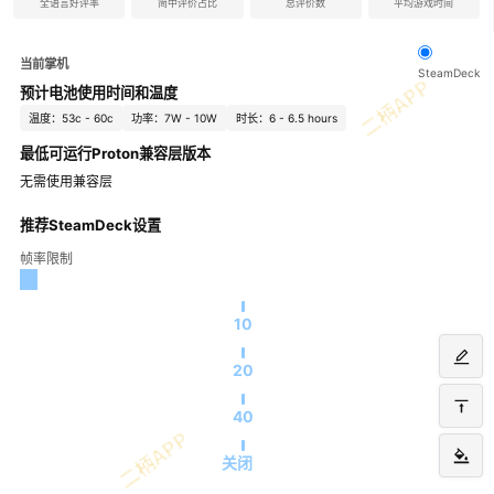
全语言好评率
简中评价占比
总评价数
平均游戏时间
当前掌机
SteamDeck
预计电池使用时间和温度
温度：53c - 60c
功率：7W - 10W
时长：6 - 6.5 hours
最低可运行Proton兼容层版本
无需使用兼容层
推荐SteamDeck设置
帧率限制
10
20
40
关闭