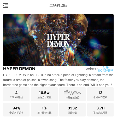
二柄移动版
好评

HYPER DEMON
简中评价
100%好评率
HYPER DEMON is an FPS like no other. a pearl of lightning. a dream from the
future. a drop of poison. a swan song. The faster you slay demons, the
harder the game and the higher your score. There is an end. Will it see you?
4
16.5w
12
STEAM在线
预估全球销量
本月平均在线
15日在线趋势
94%
1%
3332
3.7H
全语言好评率
简中评价占比
总评价数
平均游戏时间