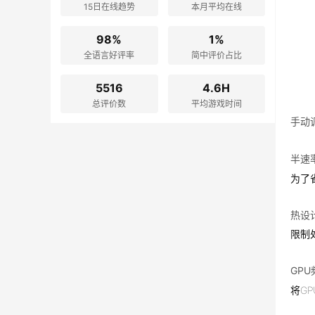
15日在线趋势
本月平均在线
98%
1%
全语言好评率
简中评价占比
5516
4.6H
总评价数
平均游戏时间
手动
半速
为了
热设计
限制
GP
将G