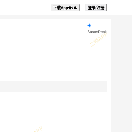
下载App
/
登录/注册
SteamDeck