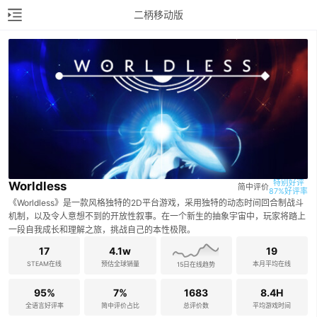
二柄移动版
特别好评

Worldless
简中评价
87%好评率
《Worldless》是一款风格独特的2D平台游戏，采用独特的动态时间回合制战斗
机制，以及令人意想不到的开放性叙事。在一个新生的抽象宇宙中，玩家将踏上
一段自我成长和理解之旅，挑战自己的本性极限。
17
4.1w
19
STEAM在线
预估全球销量
本月平均在线
15日在线趋势
95%
7%
1683
8.4H
全语言好评率
简中评价占比
总评价数
平均游戏时间