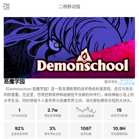
二柄移动版
多半好评

恶魔学园
简中评价
78%好评率
《Demonschool 恶魔学园》是一款充满新意的战术角色扮演游戏，走位与攻击
同样重要。在这里，您将控制菲伊和她那些不合群的伙伴们，体验神秘小岛上的
大学生活，同时穿梭于人类世界与恶魔世界之间，消灭那些稀奇古怪的大块头。
1
2.7w
15
STEAM在线
预估全球销量
本月平均在线
15日在线趋势
92%
3%
1067
10.9H
全语言好评率
简中评价占比
总评价数
平均游戏时间