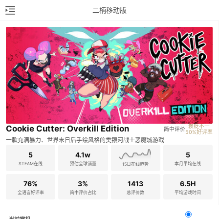
二柄移动版
褒贬不一

Cookie Cutter: Overkill Edition
简中评价
50%好评率
一款充满暴力、世界末日后手绘风格的类银河战士恶魔城游戏
5
4.1w
5
STEAM在线
预估全球销量
本月平均在线
15日在线趋势
76%
3%
1413
6.5H
全语言好评率
简中评价占比
总评价数
平均游戏时间