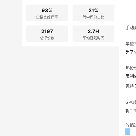
93%
21%
全语言好评率
简中评价占比
手动
2197
2.7H
总评价数
平均游戏时间
半速
为了
热设计
限制
瓦特
GP
将G
放缩