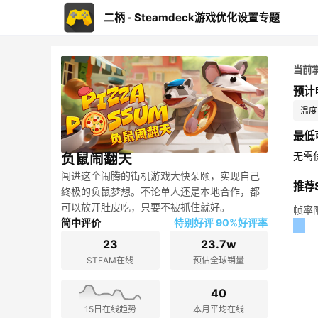
二柄 - Steamdeck游戏优化设置专题
当前
预计
温度：
最低
无需
负鼠闹翻天
闯进这个闹腾的街机游戏大快朵颐，实现自己
推荐S
终极的负鼠梦想。不论单人还是本地合作，都
可以放开肚皮吃，只要不被抓住就好。
帧率
简中评价
特别好评 90%好评率
23
23.7w
STEAM在线
预估全球销量
40
15日在线趋势
本月平均在线