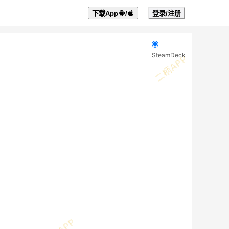
下载App
/
登录/注册
SteamDeck