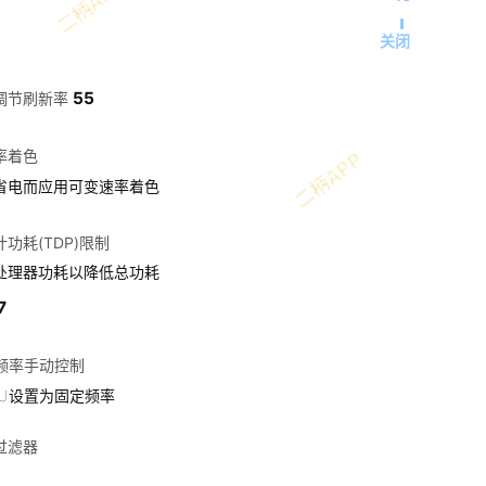
关闭
55
调节刷新率
率着色
省电而应用可变速率着色
功耗(TDP)限制
处理器功耗以降低总功耗
7
U频率手动控制
PU设置为固定频率
过滤器