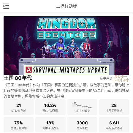
二柄移动版
褒贬不一

王国 80年代
简中评价
59%好评率
《王国：80年代》作为《王国》宇宙的短篇独立扩展，以故事为基础，带你踏上
壮阔的微策略基地营造冒险之途。守卫绚丽霓虹笼罩下的80年代小镇，抵御神秘
的贪婪生物，揭秘你所不知的家族往事！
21
16.2w
28
STEAM在线
预估全球销量
本月平均在线
15日在线趋势
75%
18%
3300
6.6H
全语言好评率
简中评价占比
总评价数
平均游戏时间