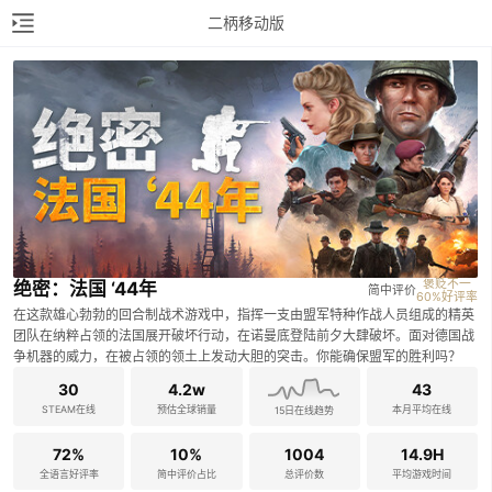
二柄移动版
褒贬不一

绝密：法国 ‘44年
简中评价
60%好评率
在这款雄心勃勃的回合制战术游戏中，指挥一支由盟军特种作战人员组成的精英
团队在纳粹占领的法国展开破坏行动，在诺曼底登陆前夕大肆破坏。面对德国战
争机器的威力，在被占领的领土上发动大胆的突击。你能确保盟军的胜利吗？
30
4.2w
43
STEAM在线
预估全球销量
本月平均在线
15日在线趋势
72%
10%
1004
14.9H
全语言好评率
简中评价占比
总评价数
平均游戏时间