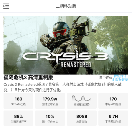
二柄移动版
特别好评

孤岛危机3 高清重制版
简中评价
81%好评率
Crysis 3 Remastered重现了著名第一人称射击游戏《孤岛危机3》的单人战
役，并且针对今天的硬件进行了优化。
160
179.9w
170
STEAM在线
预估全球销量
本月平均在线
15日在线趋势
88%
10%
8088
6.7H
全语言好评率
简中评价占比
总评价数
平均游戏时间