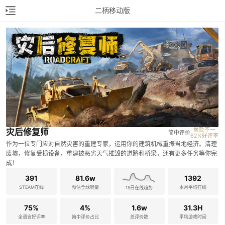
二柄移动版
褒贬不一

灾后修复师
简中评价
62%好评率
作为一位专门应对自然灾害的重建专家，运用你的建筑机械重振当地经济。清理
废墟，修复受损设备，重建被恶劣天气摧毁的道路和桥梁，还有更多任务等你完
成！
391
81.6w
1392
STEAM在线
预估全球销量
本月平均在线
15日在线趋势
75%
4%
1.6w
31.3H
全语言好评率
简中评价占比
总评价数
平均游戏时间