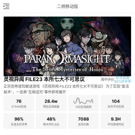
二柄移动版
好评如潮

灵视异闻 FILE23 本所七大不可思议
简中评价
96%好评率
正宗恐怖冒险解谜游戏 《灵视异闻 FILE23 本所七大不可思议》 为了实现“复活
秘术”，一连串“互相诅咒”事件即将展开
76
28.4w
104
STEAM在线
预估全球销量
本月平均在线
15日在线趋势
96%
48%
7088
9.3H
全语言好评率
简中评价占比
总评价数
平均游戏时间