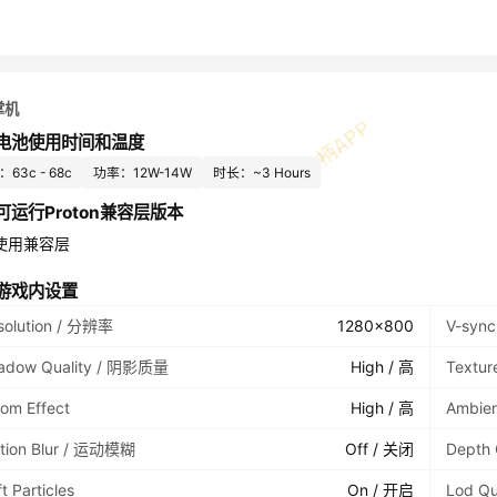
掌机
电池使用时间和温度
63c - 68c
功率：12W-14W
时长：~3 Hours
可运行Proton兼容层版本
使用兼容层
游戏内设置
solution / 分辨率
1280x800
V-syn
adow Quality / 阴影质量
High / 高
Textu
oom Effect
High / 高
Ambie
tion Blur / 运动模糊
Off / 关闭
Depth 
t Particles
On / 开启
Lod Qu