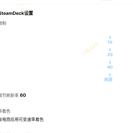
teamDeck设置
限制
10
20
40
关闭
60
调节刷新率
率着色
省电而应用可变速率着色