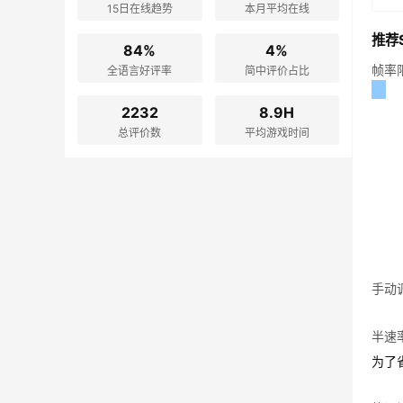
15日在线趋势
本月平均在线
推荐S
84%
4%
帧率
全语言好评率
简中评价占比
2232
8.9H
总评价数
平均游戏时间
手动
半速
为了