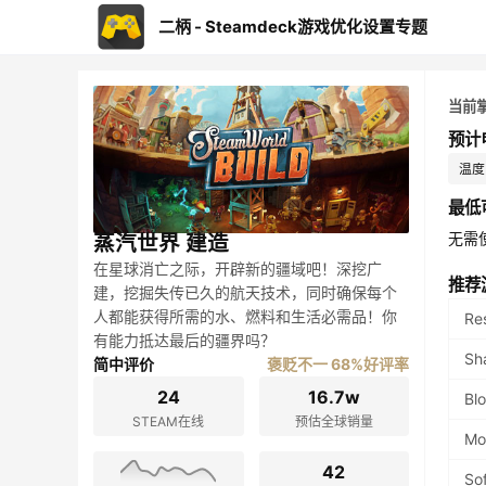
二柄 - Steamdeck游戏优化设置专题
当前
预计
温度：
最低
无需
蒸汽世界 建造
在星球消亡之际，开辟新的疆域吧！深挖广
推荐
建，挖掘失传已久的航天技术，同时确保每个
人都能获得所需的水、燃料和生活必需品！你
Re
有能力抵达最后的疆界吗？
Sh
简中评价
褒贬不一 68%好评率
24
16.7w
Bl
STEAM在线
预估全球销量
Mo
42
Sof