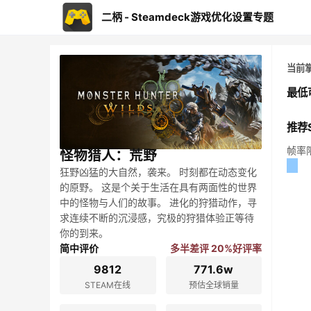
二柄 - Steamdeck游戏优化设置专题
当前
最低
推荐S
帧率
怪物猎人：荒野
狂野凶猛的大自然，袭来。 时刻都在动态变化
的原野。 这是个关于生活在具有两面性的世界
中的怪物与人们的故事。 进化的狩猎动作，寻
求连续不断的沉浸感，究极的狩猎体验正等待
你的到来。
简中评价
多半差评 20%好评率
9812
771.6w
STEAM在线
预估全球销量