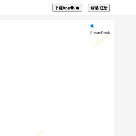
下载App
/
登录/注册
SteamDeck