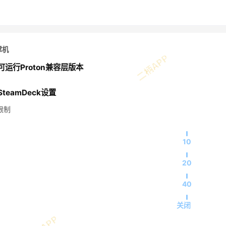
掌机
可运行Proton兼容层版本
teamDeck设置
限制
10
20
40
关闭