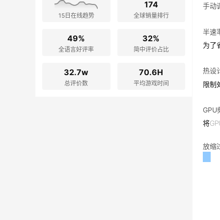
174
手动
15日在线趋势
全球销量排行
半速
49%
32%
为了
全语言好评率
简中评价占比
热设计
32.7w
70.6H
总评价数
平均游戏时间
限制
GP
将G
放缩