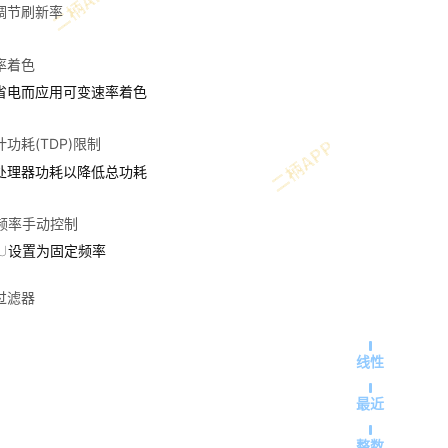
调节刷新率
率着色
省电而应用可变速率着色
功耗(TDP)限制
处理器功耗以降低总功耗
U频率手动控制
PU设置为固定频率
过滤器
线性
最近
整数