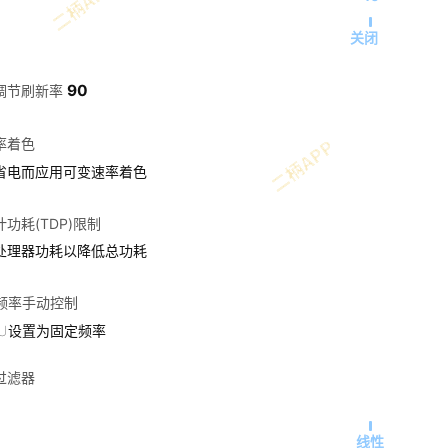
关闭
90
调节刷新率
率着色
省电而应用可变速率着色
功耗(TDP)限制
处理器功耗以降低总功耗
U频率手动控制
PU设置为固定频率
过滤器
线性