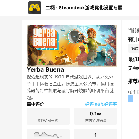
二柄 - Steamdeck游戏优化设置专题
当前
预计
温度：
最低
无需
Yerba Buena
探索超现实的 1970 年代游戏世界，从邪恶分
推荐S
子手中拯救旧金山。扮演主人公芭布，运用振
荡器的特性抓取与覆写解开烧脑的环境平台谜
帧率
题。
简中评价
好评 96%好评率
-
0.1w
STEAM在线
预估全球销量
1