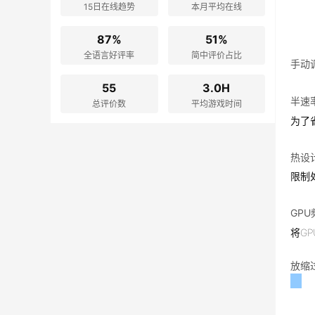
15日在线趋势
本月平均在线
87%
51%
全语言好评率
简中评价占比
手动
55
3.0H
半速
总评价数
平均游戏时间
为了
热设计
限制
GP
将G
放缩