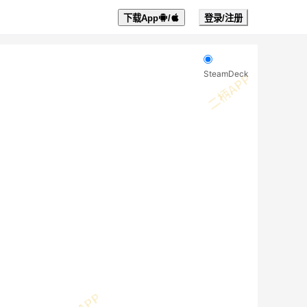
下载App
/
登录/注册
SteamDeck