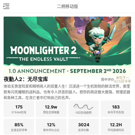
二柄移动版
褒贬不一

夜勤人2：无尽宝库
简中评价
62%好评率
体验无畏冒险家和精明商人的双重人生！沉浸进一个生机勃勃的鲜活世界，那里
既有闪亮耀眼的战利品，也有令人厌恶的敌人。把你的商店做大做强，修理武器
和各种工具，在流亡者中打响自己的名声。
175
12.9w
183
STEAM在线
预估全球销量
本月平均在线
15日在线趋势
85%
12%
3024
12.2H
全语言好评率
简中评价占比
总评价数
平均游戏时间