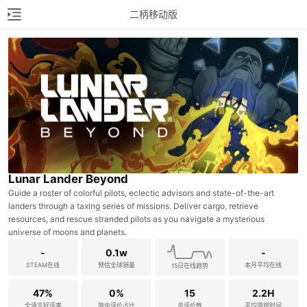
二柄移动版
Lunar Lander Beyond
Guide a roster of colorful pilots, eclectic advisors and state-of-the-art
landers through a taxing series of missions. Deliver cargo, retrieve
resources, and rescue stranded pilots as you navigate a mysterious
universe of moons and planets.
-
0.1w
-
STEAM在线
预估全球销量
本月平均在线
15日在线趋势
47%
0%
15
2.2H
全语言好评率
简中评价占比
总评价数
平均游戏时间