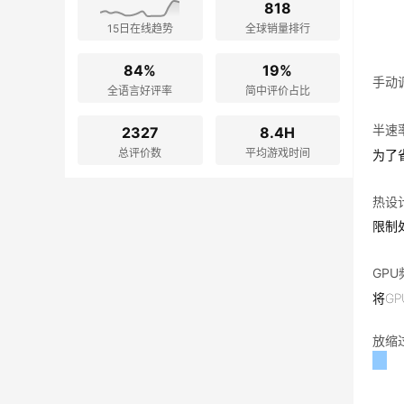
818
15日在线趋势
全球销量排行
84%
19%
手动
全语言好评率
简中评价占比
半速
2327
8.4H
总评价数
平均游戏时间
为了
热设计
限制
GP
将G
放缩