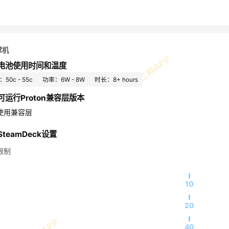
掌机
电池使用时间和温度
50c - 55c
功率：6W - 8W
时长：8+ hours
可运行Proton兼容层版本
使用兼容层
teamDeck设置
限制
10
20
40