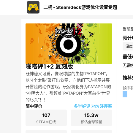
二柄 - Steamdeck游戏优化设置专题
当前
预计
温度：
最低
无需
啪嗒砰1+2 复刻版
既神秘又可爱，像眼球般的生物“PATAPON”，
推荐S
以“4个太鼓”敲打出节奏，向他们下达指示并展
开冒险的动作游戏。玩家将化身为PATAPON的
帧率
“神明大人”，引领着“PATAPON”大军前往“世界
的尽头”！！
简中评价
多半好评 74%好评率
107
15.3w
STEAM在线
预估全球销量