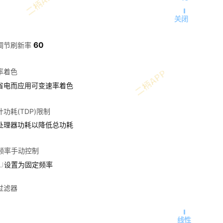
关闭
60
调节刷新率
率着色
省电而应用可变速率着色
功耗(TDP)限制
处理器功耗以降低总功耗
U频率手动控制
PU设置为固定频率
过滤器
线性