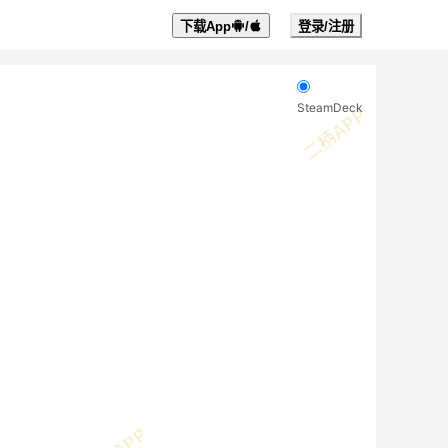
下载App
/
登录/注册
SteamDeck